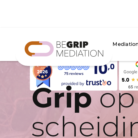
Mediatio
10
,0
Google
75 reviews
5.0
Grip
provided by
op 
65
r
scheidi