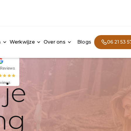
n
Werkwijze
Over ons
Blogs
06 21 53 5
 Reviews
je
eviews
ng