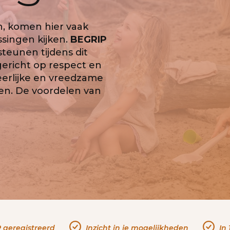
en, komen hier vaak
ssingen kijken.
BEGRIP
steunen tijdens dit
gericht op respect en
eerlijke en vreedzame
jen. De voordelen van
 geregistreerd
Inzicht in je mogelijkheden
In