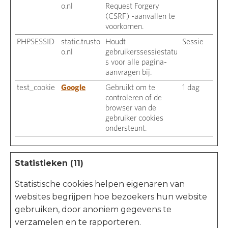
o.nl
Request Forgery
(CSRF) -aanvallen te
voorkomen.
PHPSESSID
static.trusto
Houdt
Sessie
o.nl
gebruikerssessiestatu
s voor alle pagina-
aanvragen bij.
test_cookie
Google
Gebruikt om te
1 dag
controleren of de
browser van de
gebruiker cookies
ondersteunt.
Statistieken (11)
Statistische cookies helpen eigenaren van
websites begrijpen hoe bezoekers hun website
gebruiken, door anoniem gegevens te
verzamelen en te rapporteren.