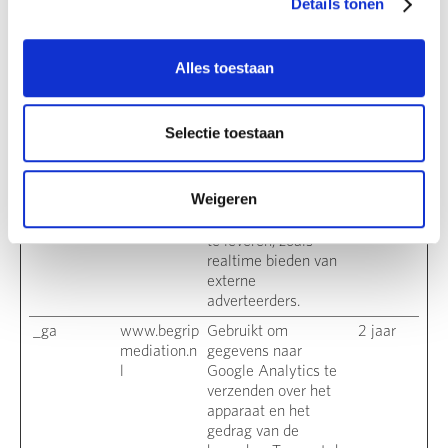
Details tonen
zijn voor de individuele gebruiker. Deze
advertenties worden zo waardevoller voor
Alles toestaan
uitgevers en externe adverteerders.
Maximale
Naam
Aanbieder
Doel
bewaartermi
Selectie toestaan
_fbp
Meta
Gebruikt door
3
Platforms,
Facebook om een
maande
Weigeren
Inc.
reeks
n
advertentieproducten
te leveren, zoals
realtime bieden van
externe
adverteerders.
_ga
www.begrip
Gebruikt om
2 jaar
mediation.n
gegevens naar
l
Google Analytics te
verzenden over het
apparaat en het
gedrag van de