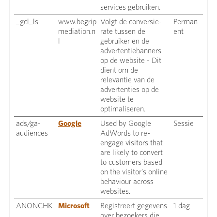
services gebruiken.
_gcl_ls
www.begrip
Volgt de conversie-
Perman
mediation.n
rate tussen de
ent
l
gebruiker en de
advertentiebanners
op de website - Dit
dient om de
relevantie van de
advertenties op de
website te
optimaliseren.
ads/ga-
Google
Used by Google
Sessie
audiences
AdWords to re-
engage visitors that
are likely to convert
to customers based
on the visitor's online
behaviour across
websites.
ANONCHK
Microsoft
Registreert gegevens
1 dag
over bezoekers die