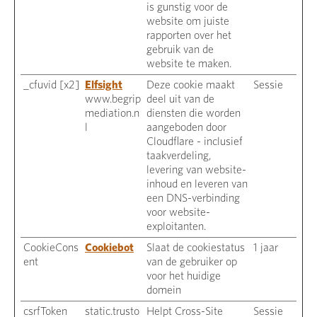
is gunstig voor de
website om juiste
rapporten over het
gebruik van de
website te maken.
_cfuvid [x2]
Elfsight
Deze cookie maakt
Sessie
www.begrip
deel uit van de
mediation.n
diensten die worden
l
aangeboden door
Cloudflare - inclusief
taakverdeling,
levering van website-
inhoud en leveren van
een DNS-verbinding
voor website-
exploitanten.
CookieCons
Cookiebot
Slaat de cookiestatus
1 jaar
ent
van de gebruiker op
voor het huidige
domein
csrfToken
static.trusto
Helpt Cross-Site
Sessie