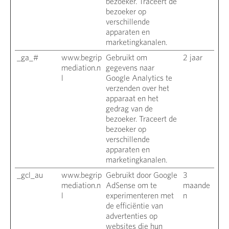
bezoeker. Traceert de
bezoeker op
verschillende
apparaten en
marketingkanalen.
_ga_#
www.begrip
Gebruikt om
2 jaar
mediation.n
gegevens naar
l
Google Analytics te
verzenden over het
apparaat en het
gedrag van de
bezoeker. Traceert de
bezoeker op
verschillende
apparaten en
marketingkanalen.
_gcl_au
www.begrip
Gebruikt door Google
3
mediation.n
AdSense om te
maande
l
experimenteren met
n
de efficiëntie van
advertenties op
websites die hun