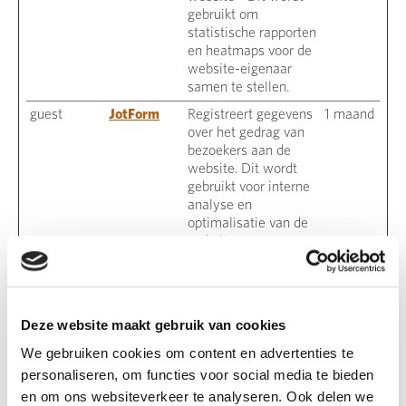
gebruikt om
statistische rapporten
en heatmaps voor de
website-eigenaar
samen te stellen.
guest
JotForm
Registreert gegevens
1 maand
over het gedrag van
bezoekers aan de
website. Dit wordt
gebruikt voor interne
analyse en
optimalisatie van de
website.
hjActiveVie
Hotjar
Deze cookie bevat
Perman
wportIds
een ID-string
ent
gecreëerd op basis
van de huidige sessie.
Deze website maakt gebruik van cookies
Deze ID-string bevat
We gebruiken cookies om content en advertenties te
niet-persoonlijke
personaliseren, om functies voor social media te bieden
informatie over welke
subpagina's de
en om ons websiteverkeer te analyseren. Ook delen we