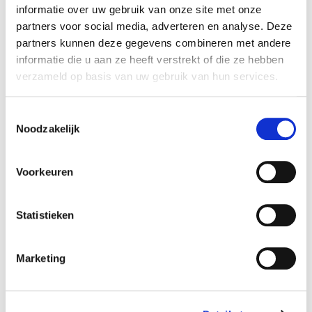
gebruiker bezoekt –
informatie over uw gebruik van onze site met onze
deze informatie
partners voor social media, adverteren en analyse. Deze
wordt gebruikt om de
partners kunnen deze gegevens combineren met andere
ervaring van de
informatie die u aan ze heeft verstrekt of die ze hebben
bezoeker te
optimaliseren.
verzameld op basis van uw gebruik van hun services.
hjViewportI
Hotjar
Slaat de
Sessie
d
schermgrootte van de
Toestemmingsselectie
gebruiker op om de
Noodzakelijk
grootte van
afbeeldingen op de
website aan te
Voorkeuren
passen.
Statistieken
Marketing (19)
Marketingcookies worden gebruikt om
Marketing
bezoekers te volgen wanneer ze verschillende
websites bezoeken. Hun doel is advertenties
weergeven die zijn toegesneden op en relevant