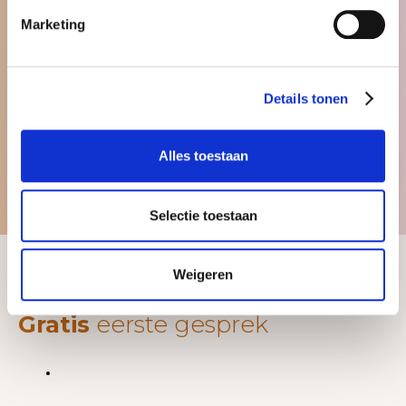
Marketing
Inzicht in je financiële situatie en
woonmogelijkheden
Afspraak aan huis, op locatie of online –
Details tonen
binnen 24 uur
All-in-prijs: je weet direct waar je aan toe
bent
Alles toestaan
Selectie toestaan
Weigeren
Gratis
eerste gesprek