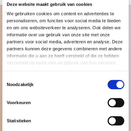
Deze website maakt gebruik van cookies
We gebruiken cookies om content en advertenties te
personaliseren, om functies voor social media te bieden
Waarom
Begrip Mediation
en om ons websiteverkeer te analyseren. Ook delen we
informatie over uw gebruik van onze site met onze
De kosten van bemiddeling hangen samen met de
partners voor social media, adverteren en analyse. Deze
vraag of er sprake is van een huwelijk of niet en of
partners kunnen deze gegevens combineren met andere
er kinderen zijn. Iedere situatie is anders, tijdens
informatie die u aan ze heeft verstrekt of die ze hebben
het kennismakingsgesprek kan de mediator
verzameld op basis van uw gebruik van hun services.
bepalen wat de kosten voor het traject zullen zijn.
Wij hanteren vaste heldere tarieven, zodat voor
Toestemmingsselectie
iedereen van tevoren duidelijk is welke kosten er
Noodzakelijk
bij mediation komen kijken.
Voorkeuren
Gratis eerste gesprek en subsidie-
mogelijkheid
Statistieken
Mediation door MfN of ADR geregistreerde
mediator