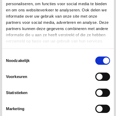
personaliseren, om functies voor social media te bieden
en om ons websiteverkeer te analyseren. Ook delen we
Het
proces
van Mediation
informatie over uw gebruik van onze site met onze
partners voor social media, adverteren en analyse. Deze
Een scheidingstraject via mediation heeft een
partners kunnen deze gegevens combineren met andere
informeler karakter dan een procedure bij de
informatie die u aan ze heeft verstrekt of die ze hebben
rechtbank. Bovendien is er bij mediation geen
verzameld op basis van uw gebruik van hun services.
sprake van een winnaar en verliezer. Samen
stellen we uiteindelijk een convenant en
Toestemmingsselectie
eventueel een ouderschapsplan op met daarin
Noodzakelijk
heldere toekomstbestendige afspraken, die beter
na te leven zijn dan afspraken die door een
rechter worden opgelegd. Mediation is vaak de
Voorkeuren
beste oplossing voor jullie èn voor eventuele
kinderen.
Statistieken
Wij werken met
een stappenplan
. Dit zorgt voor
de noodzakelijke structuur. Uiteraard is elke
scheiding anders, maar gemiddeld zijn er 5
Marketing
afspraken nodig over een termijn van ongeveer 3