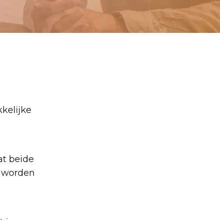
kkelijke
at beide
r worden