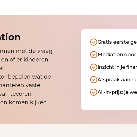
tion
Gratis eerste g
amen met de vraag
Mediation door
t en of er kinderen
Inzicht in je fi
et
or bepalen wat de
Afspraak aan hui
j hanteren vaste
All-in-prijs: je 
 van tevoren
tion komen kijken.