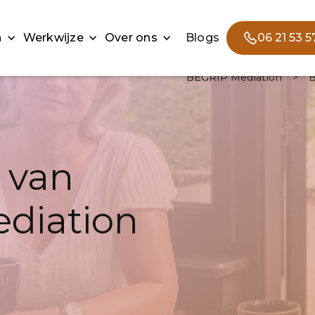
n
Werkwijze
Over ons
Blogs
06 21 53 5
BEGRIP Mediation
>
B
 van
diation