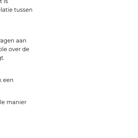
 is
elatie tussen
dragen aan
ole over de
t.
k een
lle manier