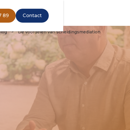
7 89
Contact
log
>
De voordelen van scheidingsmediation