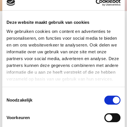
Deze website maakt gebruik van cookies
We gebruiken cookies om content en advertenties te
Het
proces
van Mediation
personaliseren, om functies voor social media te bieden
en om ons websiteverkeer te analyseren. Ook delen we
Een scheidingstraject via mediation heeft een
informatie over uw gebruik van onze site met onze
informeler karakter dan een procedure bij de
partners voor social media, adverteren en analyse. Deze
rechtbank. Bovendien is er bij mediation geen
partners kunnen deze gegevens combineren met andere
sprake van een winnaar en verliezer. Samen
informatie die u aan ze heeft verstrekt of die ze hebben
stellen we uiteindelijk een convenant en
verzameld op basis van uw gebruik van hun services.
eventueel een ouderschapsplan op met daarin
heldere toekomstbestendige afspraken, die beter
Toestemmingsselectie
na te leven zijn dan afspraken die door een
Noodzakelijk
rechter worden opgelegd. Mediation is vaak de
beste oplossing voor jullie èn voor eventuele
kinderen.
Voorkeuren
Wij werken met
een stappenplan
. Dit zorgt voor